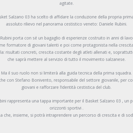
agitate.
ket Salzano 03 ha scelto di affidare la conduzione della propria prim
assoluto rilievo nel panorama cestistico veneto: Daniele Rubini.
 Rubini porta con sé un bagaglio di esperienze costruito in anni di lavo
e formatore di giovani talenti e poi come protagonista nella crescit
a: risultati concreti, crescita costante degli atleti allenati e, sopratt
che saprà mettere al servizio di tutto il movimento salzanese.
Ma il suo ruolo non si limiterà alla guida tecnica della prima squadra.
nche con Stefano Bonivento, responsabile del settore giovanile, per co
giovani e rafforzare l’identità cestistica del club.
ubini rappresenta una tappa importante per il Basket Salzano 03 , un 
orizzonti sportivi .
a che, insieme, si potrà intraprendere un percorso di crescita e di sod