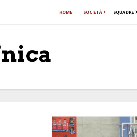
Home
HOME
SOCIETÀ
SQUADRE
Società
Squadre
Sponsor
Unica
News
Contatti