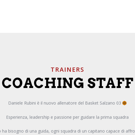
TRAINERS
COACHING STAFF
Daniele Rubini è il nuovo allenatore del Basket Salzano 03
Esperienza, leadership e passione per guidare la prima squadra
ha bisogno di una guida, ogni squadra di un capitano capace di affr