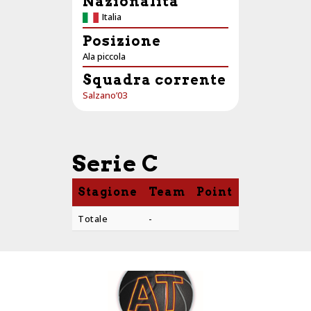
Nazionalità
Italia
Posizione
Ala piccola
Squadra corrente
Salzano’03
Serie C
Stagione
Team
Point
PTS
AST
Totale
-