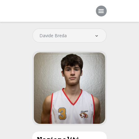
Home
Società
Squadre
Sponsor
News
Contatti