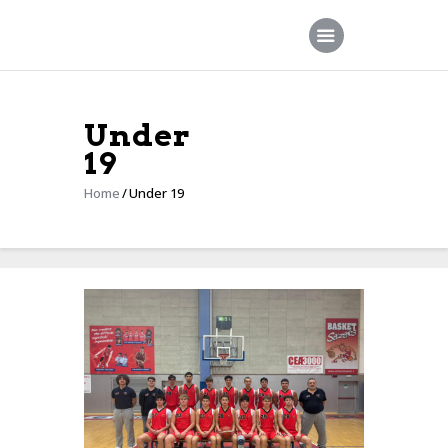
Under
Home
19
Società
Home
Under 19
Squadre
Sponsor
News
Contatti