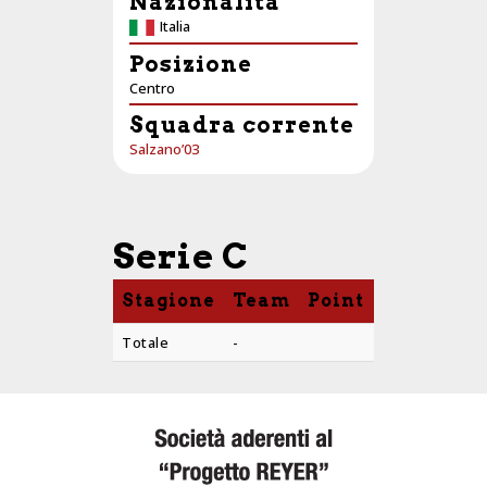
Nazionalità
Italia
Posizione
Centro
Squadra corrente
Salzano’03
Serie C
Stagione
Team
Point
PTS
AST
Totale
-