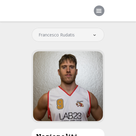
Home
Società
Squadre
Sponsor
News
Contatti