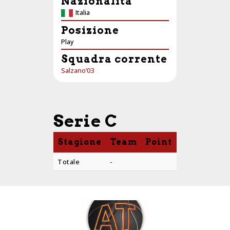
Nazionalità
Italia
Posizione
Play
Squadra corrente
Salzano’03
Serie C
Stagione
Team
Point
PTS
AST
Totale
-