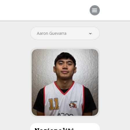
Home
Società
Squadre
Sponsor
News
Contatti