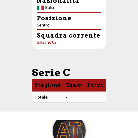
Nazionalità
Italia
Posizione
Centro
Squadra corrente
Salzano’03
Serie C
Stagione
Team
Point
PTS
AST
Totale
-