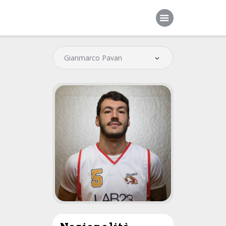
Home
Società
Squadre
Sponsor
News
Contatti