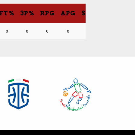
FT%
3P%
RPG
APG
SPG
BPG
PP
0
0
0
0
0
0
0