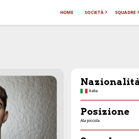
Home
HOME
SOCIETÀ
SQUADRE
Società
Squadre
Sponsor
News
Contatti
Nazionalit
Italia
Posizione
Ala piccola