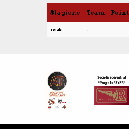
Stagione
Team
Poin
Totale
-