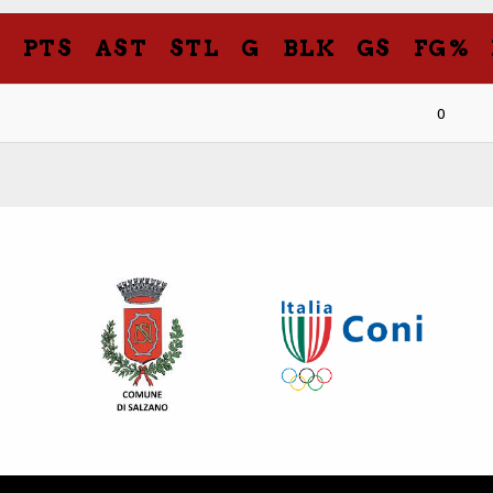
t
PTS
AST
STL
G
BLK
GS
FG%
0