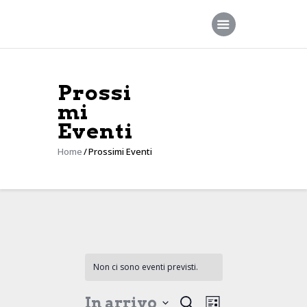
Prossi
Home
mi
Società
Eventi
Squadre
Home
Prossimi Eventi
Sponsor
News
Contatti
Non ci sono eventi previsti.
E
E
In arrivo
C