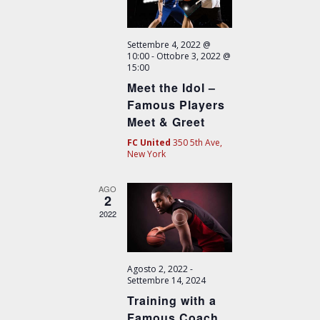
e
e
N
a
Settembre 4, 2022 @
10:00
-
Ottobre 3, 2022 @
v
15:00
i
Meet the Idol –
g
Famous Players
a
Meet & Greet
z
FC United
350 5th Ave,
i
New York
o
n
AGO
2
e
2022
Agosto 2, 2022
-
Settembre 14, 2024
Training with a
Famous Coach