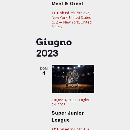
Meet & Greet
FC United
350 5th Ave,
New York, United States
(US) — New York, United
States
Giugno
2023
DOM
4
Giugno 4, 2023
-
Luglio
24, 2023
Super Junior
League
FC United
350 5th Ave,