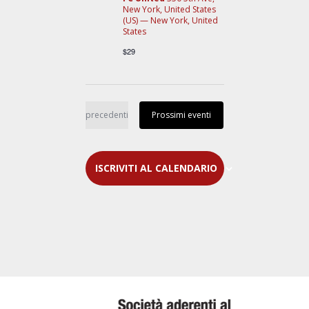
New York, United States
(US) — New York, United
States
$29
Eventi
precedenti
Oggi
Prossimi eventi
ISCRIVITI AL CALENDARIO