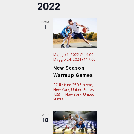
t
o
l
2022
i
V
e
i
z
R
s
i
i
DOM
1
t
o
c
e
n
e
N
a
r
a
l
c
v
a
Maggio 1, 2022 @ 14:00
-
i
d
Maggio 24, 2024 @ 17:00
a
g
a
New Season
e
a
t
Warmup Games
v
z
a
i
FC United
350 5th Ave,
i
.
New York, United States
s
o
(US) — New York, United
n
t
States
e
e
N
MER
18
a
v