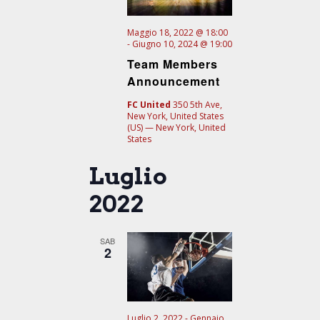
i
g
Maggio 18, 2022 @ 18:00
-
Giugno 10, 2024 @ 19:00
a
Team Members
z
Announcement
i
o
FC United
350 5th Ave,
New York, United States
n
(US) — New York, United
States
e
Luglio
2022
SAB
2
Luglio 2, 2022
-
Gennaio