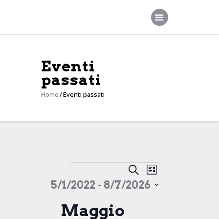
Eventi
Home
passati
Società
Home
Eventi passati
Squadre
Sponsor
News
Contatti
E
E
C
L
v
v
e
5/1/2022
 - 
8/7/2026
i
e
e
r
s
n
S
c
n
Maggio
t
t
e
a
a