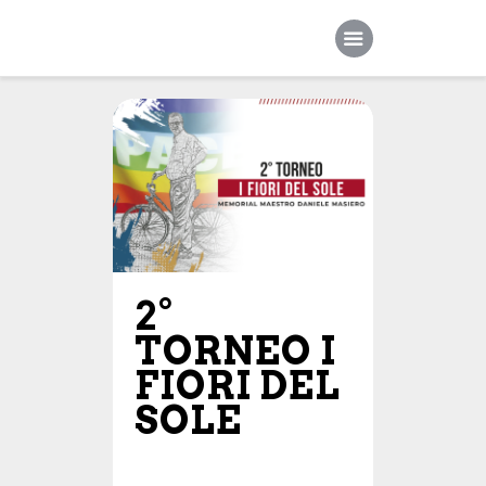
Home
Società
Squadre
Sponsor
News
2°
TORNEO I
Contatti
FIORI DEL
SOLE