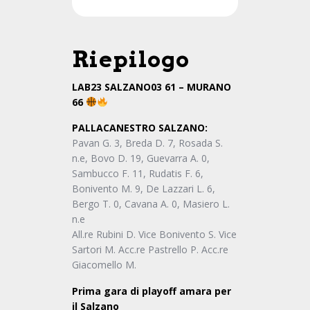
Riepilogo
LAB23 SALZANO03 61 – MURANO
66
PALLACANESTRO SALZANO:
Pavan G. 3, Breda D. 7, Rosada S.
n.e, Bovo D. 19, Guevarra A. 0,
Sambucco F. 11, Rudatis F. 6,
Bonivento M. 9, De Lazzari L. 6,
Bergo T. 0, Cavana A. 0, Masiero L.
n.e
All.re Rubini D. Vice Bonivento S. Vice
Sartori M. Acc.re Pastrello P. Acc.re
Giacomello M.
Prima gara di playoff amara per
il Salzano