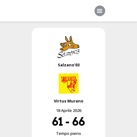
Home
Società
Squadre
Salzano’03
Sponsor
News
Contatti
Virtus Murano
18 Aprile 2026
61
-
66
Tempo pieno