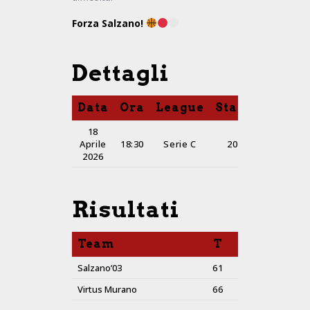
Forza Salzano!
Dettagli
Data
Ora
League
Stagione
Tem
18
Aprile
18:30
Serie C
2025-26
2026
Risultati
Team
T
Salzano’03
61
Virtus Murano
66