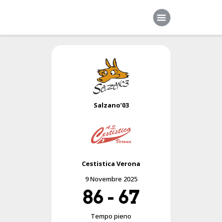
Home
Società
Squadre
Salzano’03
Sponsor
News
Contatti
Cestistica Verona
9 Novembre 2025
86
-
67
Tempo pieno